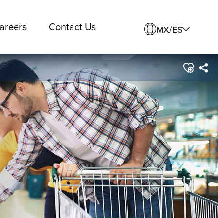
areers
Contact Us
MX/ES