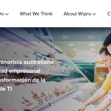
Do
What We Think
About Wipro
C
norista australiano
idad empresarial
nsformación de la
de TI