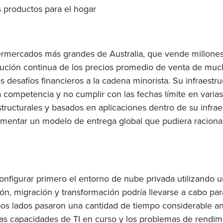
s productos para el hogar
ermercados más grandes de Australia, que vende millones
minución continua de los precios promedio de venta de much
s desafíos financieros a la cadena minorista. Su infraest
la competencia y no cumplir con las fechas límite en varia
structurales y basados en aplicaciones dentro de su infraes
lementar un modelo de entrega global que pudiera raciona
 configurar primero el entorno de nube privada utilizando 
ión, migración y transformación podría llevarse a cabo para
bos lados pasaron una cantidad de tiempo considerable an
las capacidades de TI en curso y los problemas de rendi