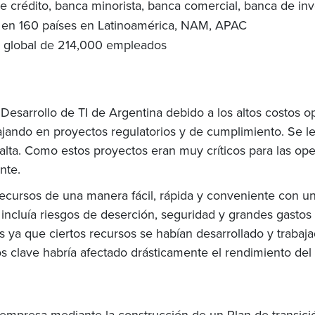
de crédito, banca minorista, banca comercial, banca de inve
 en 160 países en Latinoamérica, NAM, APAC
l global de 214,000 empleados
esarrollo de TI de Argentina debido a los altos costos oper
jando en proyectos regulatorios y de cumplimiento. Se l
falta. Como estos proyectos eran muy críticos para las oper
nte.
 recursos de una manera fácil, rápida y conveniente con u
incluía riesgos de deserción, seguridad y grandes gastos d
 ya que ciertos recursos se habían desarrollado y trabaj
 clave habría afectado drásticamente el rendimiento del
empresa mediante la construcción de un Plan de transició