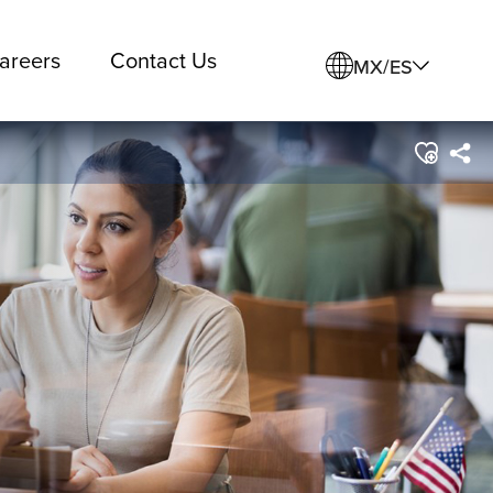
areers
Contact Us
MX/ES