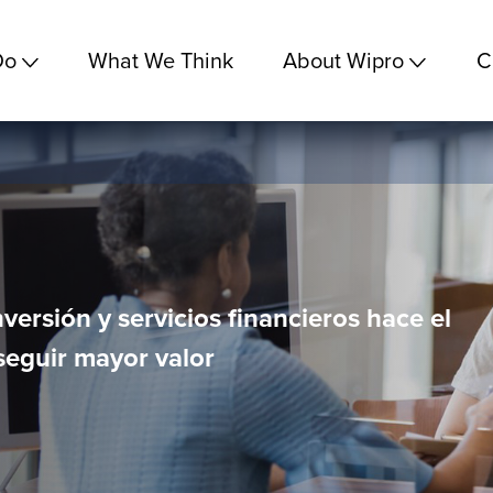
Do
What We Think
About Wipro
C
nversión y servicios financieros hace el
eguir mayor valor