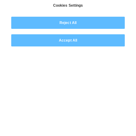
Cookies Settings
Reject All
Êtes-vous prêt à faire
partie des
leaders
Accept All
d'entreprise qui
forgent
un avenir pour tous ?
Contactez-nous maintenant
© 2026 Wipro
Avertissement
Confidentialité