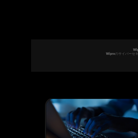
世界の拠点60ヵ国以上
16か所のグローバルなサイバーディフェ
W
Wiproのサイバ