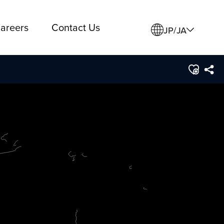
areers
Contact Us
JP/JA