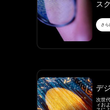
ス
さら
デ
次世
ィお
スによ