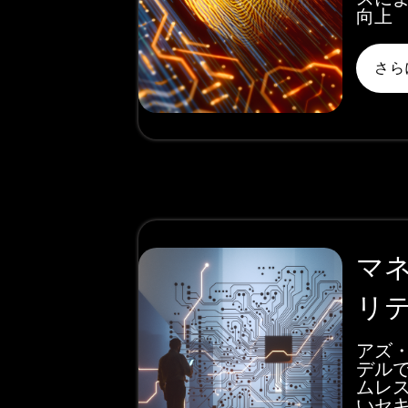
向上
さら
マ
リ
アズ
デル
ムレ
いセ