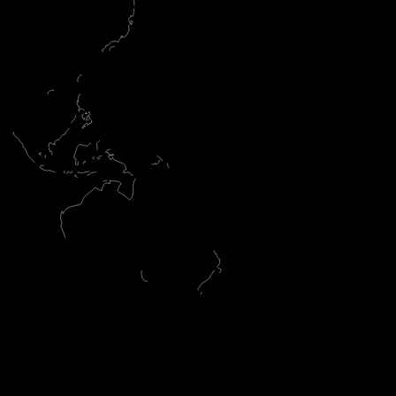
s
.
|