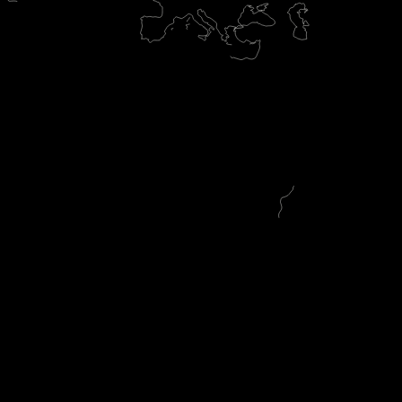
e are CyberSecurist
エキスパート