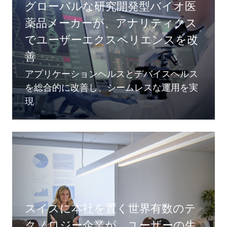
グローバルな研究開発型バイオ医
薬品メーカーが、アナリティクス
でユーザーエクスペリエンスを改
善
アプリケーションヘルスとデバイスヘルス
を総合的に改善し、シームレスな運用を実
現
スイスに本社を置く世界有数のテ
クノロジー企業が、ユーザーの生