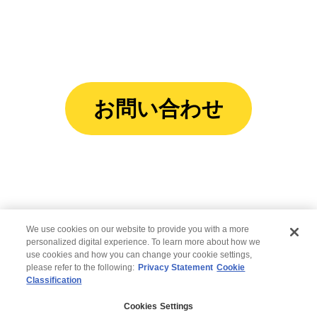
問やお問い合わせは
こちらから
お問い合わせ
We use cookies on our website to provide you with a more
personalized digital experience. To learn more about how we
use cookies and how you can change your cookie settings,
please refer to the following:
Privacy Statement
Cookie
Classification
© 2026 Wipro
Cookies Settings