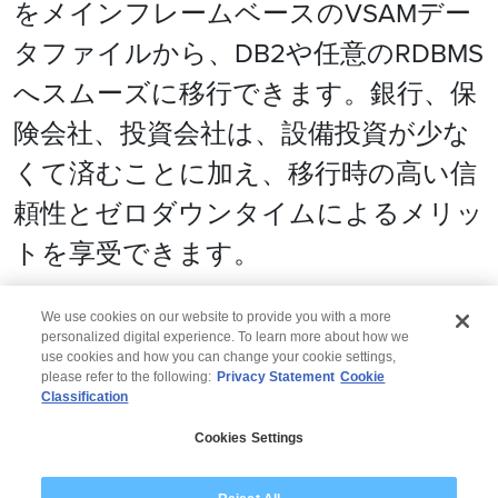
をメインフレームベースのVSAMデー
タファイルから、DB2や任意のRDBMS
へスムーズに移行できます。銀行、保
険会社、投資会社は、設備投資が少な
くて済むことに加え、移行時の高い信
頼性とゼロダウンタイムによるメリッ
トを享受できます。
We use cookies on our website to provide you with a more
personalized digital experience. To learn more about how we
use cookies and how you can change your cookie settings,
please refer to the following:
Privacy Statement
Cookie
Classification
© 2026 Wipro
Cookies Settings
Disclaimer
Privacy