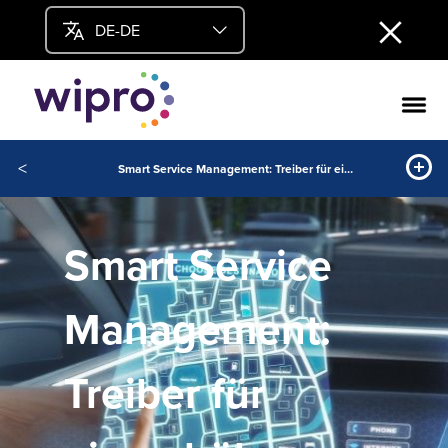
DE-DE
<
Smart Service Management: Treiber für einen höheren Customer Lifetime Value
Smart Service
Management:
Treiber für