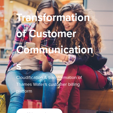
Transformation
of Customer
Communication
s
Cloudification & transformation of
Thames Water’s customer billing
platform