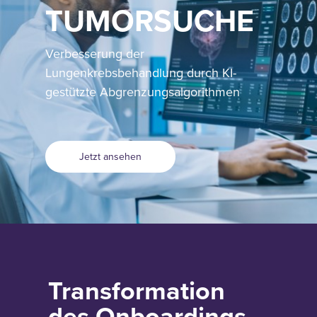
TUMORSUCHE
Verbesserung der
Lungenkrebsbehandlung durch KI-
gestützte Abgrenzungsalgorithmen
Jetzt ansehen
Transformation
des Onboardings