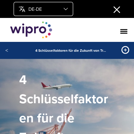
DE-DE
<
4 Schlüsselfaktoren für die Zukunft von Transport und Logistik
4
Schlüsselfaktor
en für die