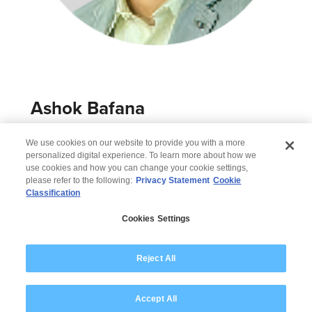
Ashok Bafana
Senior Consulting Partner, Transport und
We use cookies on our website to provide you with a more
Logistik
personalized digital experience. To learn more about how we
use cookies and how you can change your cookie settings,
please refer to the following:
Privacy Statement
Cookie
Classification
© 2026 Wipro
Cookies Settings
Disclaimer
Privacy
Modern Slavery Statement
Reject All
Accept All