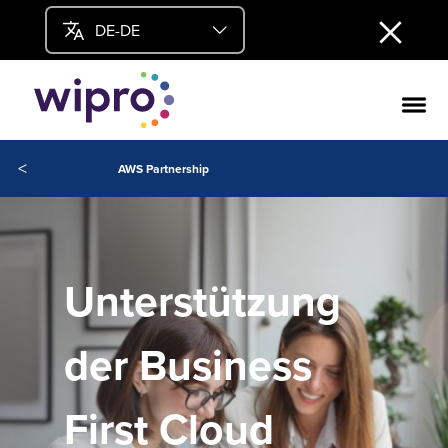
DE-DE
<
AWS Partnership
Unterstützung
der Business
First Cloud