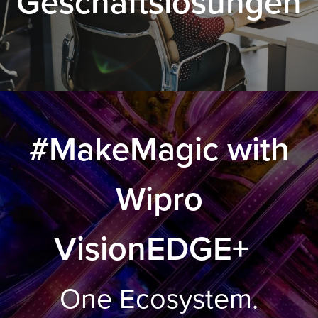
Geschäftslösungen
.
#MakeMagic with
Wipro
VisionEDGE+
.
One Ecosystem.