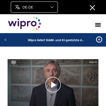
DE-DE
<
Wipro liefert SIAM- und KI-gestützte digitale Transformation für His Majesty’s Treasury (HMT)