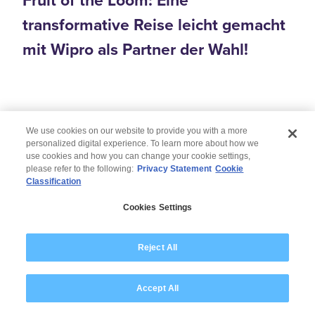
Fruit of the Loom: Eine
transformative Reise leicht gemacht
mit Wipro als Partner der Wahl!
We use cookies on our website to provide you with a more
personalized digital experience. To learn more about how we
use cookies and how you can change your cookie settings,
please refer to the following:
Privacy Statement
Cookie
Classification
© 2026 Wipro
Cookies Settings
Disclaimer
Privacy
Modern Slavery Statement
Reject All
Accept All