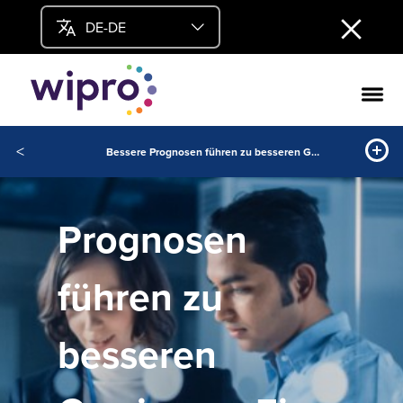
DE-DE
<
Bessere Prognosen führen zu besseren Gewinnen: Eine Demand-Analytics-Lösung für einen grossen Lebensmittelproduzenten
Prognosen
führen zu
besseren