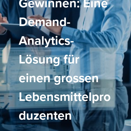
Gewinnen: Eine
Demand-
Analytics-
Lösung für
einen grossen
Lebensmittelpro
duzenten