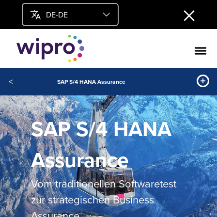
DE-DE
<
SAP S/4 HANA Assurance
SAP S/4 HANA
Assurance
Vom traditionellen Softwaretest
zur strategischen Business
Assurance