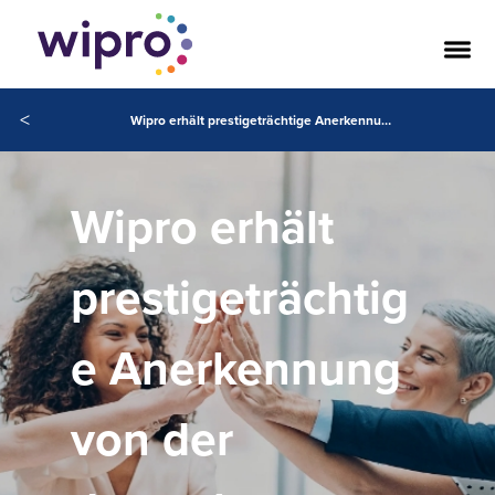
<
Wipro erhält prestigeträchtige Anerkennung von der deutschen Behörde für Cybersicherheit
Wipro erhält
prestigeträchtig
e Anerkennung
von der