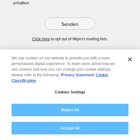
erhalten.
Senden
Click here
to opt out of Wipro’s mailing lists.
We use cookies on our website to provide you with a more
personalized digital experience. To learn more about how we
use cookies and how you can change your cookie settings,
please refer to the following:
Privacy Statement
Cookie
Classification
© 2026 Wipro
Cookies Settings
Disclaimer
Privacy
Modern Slavery Statement
Reject All
Accept All