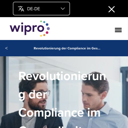
DE-DE
<
Revolutionierung der Compliance im Gesundheitswesen und in den Biowissenschaften mit KI und Cloud
Revolutionierun
g der
Compliance im