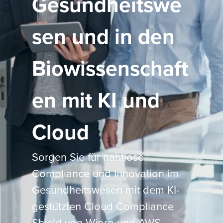
Gesundheitswe
sen und in den
Biowissenschaft
en mit KI und
Cloud
Sorgen Sie für nahtlose
Compliance und Innovation im
Gesundheitswesen mit dem KI-
gestützten Cloud Compliance
Shield von Wipro und AWS