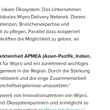
das lokale Ökosystem. Das Unternehmen
globales Wipro Delivery Network. Dieses
petenzen, Branchenexpertise und
 zu pflegen. Parallel dazu kooperiert
räften die Möglichkeit zu geben, an
rkteinheit APMEA (Asien-Pazifik, Indien,
t für Wipro und ein zunehmend wichtiges
agement in der Region. Durch die Stärkung
nsnetzwerk und die enge Zusammenarbeit
eschäftsergebnisse umzusetzen.“
tzwerk von Innovationszentren von Wipro,
und Ökosystempartnern und ermöglicht so
inaus präsentiert es
Wipro Intelligence™
–