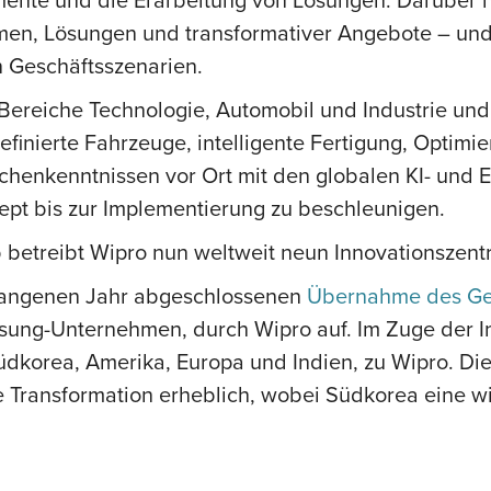
formen, Lösungen und transformativer Angebote – un
 Geschäftsszenarien.
e Bereiche Technologie, Automobil und Industrie un
finierte Fahrzeuge, intelligente Fertigung, Optimie
chenkenntnissen vor Ort mit den globalen KI- und 
pt bis zur Implementierung zu beschleunigen.
b betreibt Wipro nun weltweit neun Innovationszent
rgangenen Jahr abgeschlossenen
Übernahme des Ges
ung-Unternehmen, durch Wipro auf. Im Zuge der In
üdkorea, Amerika, Europa und Indien, zu Wipro. Di
 Transformation erheblich, wobei Südkorea eine wi