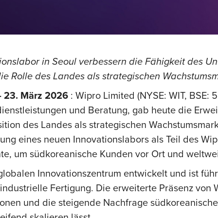
tionslabor in Seoul verbessern die Fähigkeit des 
ie Rolle des Landes als strategischen Wachstumsma
 23. März 2026
: Wipro Limited (NYSE: WIT, BSE: 
ienstleistungen und Beratung, gab heute die Erweit
ition des Landes als strategischen Wachstumsmarkt
nung eines neuen Innovationslabors als Teil des Wi
lente, um südkoreanische Kunden vor Ort und weltwei
obalen Innovationszentrum entwickelt und ist führ
industrielle Fertigung. Die erweiterte Präsenz vo
ationen und die steigende Nachfrage südkoreanisch
ifend skalieren lässt.