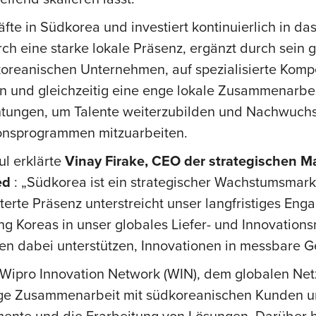
fte in Südkorea und investiert kontinuierlich in 
h eine starke lokale Präsenz, ergänzt durch sein 
 koreanischen Unternehmen, auf spezialisierte Kom
n und gleichzeitig eine enge lokale Zusammenarbeit
tungen, um Talente weiterzubilden und Nachwuchsk
tionsprogrammen mitzuarbeiten.
ul erklärte
Vinay Firake, CEO der strategischen Ma
ed
: „Südkorea ist ein strategischer Wachstumsmark
erte Präsenz unterstreicht unser langfristiges Eng
ng Koreas in unser globales Liefer- und Innovatio
n dabei unterstützen, Innovationen in messbare G
s Wipro Innovation Network (WIN), dem globalen Ne
e enge Zusammenarbeit mit südkoreanischen Kunden 
ente und die Erarbeitung von Lösungen. Darüber h