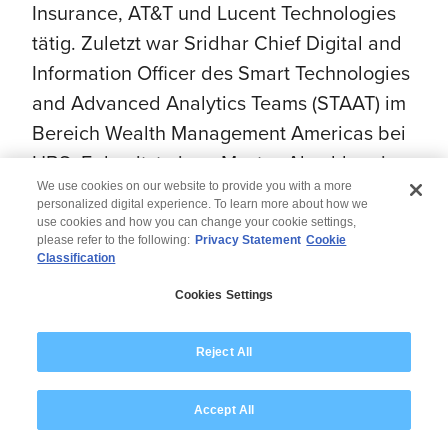
Insurance, AT&T und Lucent Technologies
tätig. Zuletzt war Sridhar Chief Digital and
Information Officer des Smart Technologies
and Advanced Analytics Teams (STAAT) im
Bereich Wealth Management Americas bei
UBS. Er besitzt einen Master-Abschluss in
Wirtschaftsinformatik vom New Jersey
We use cookies on our website to provide you with a more
personalized digital experience. To learn more about how we
Institute of Technology und einen Bachelor-
use cookies and how you can change your cookie settings,
please refer to the following:
Privacy Statement
Cookie
Abschluss in Pharmaingenieurwesen aus
Classification
Indien.
Cookies Settings
Reject All
© 2026 Wipro
Accept All
Disclaimer
Privacy