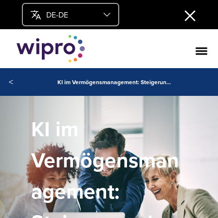
DE-DE
<
KI im Vermögensmanagement: Steigerung der Beraterproduktivität
KI im
Vermögensman
agement: