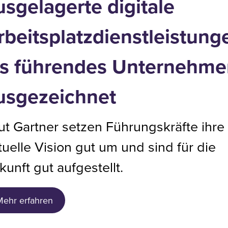
usgelagerte digitale
rbeitsplatzdienstleistung
ls führendes Unternehme
usgezeichnet
ut Gartner setzen Führungskräfte ihre
tuelle Vision gut um und sind für die
kunft gut aufgestellt.
Mehr erfahren