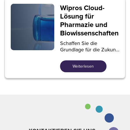
Wipros Cloud-
Lösung für
Pharmazie und
Biowissenschaften
Schaffen Sie die
Grundlage für die Zukunft
mit Systemen, die eine
verantwortungsvolle,
Weiterlesen
erschwingliche und
zugängliche
Gesundheitsversorgung
bieten.