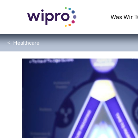
Was Wir T
<
Healthcare