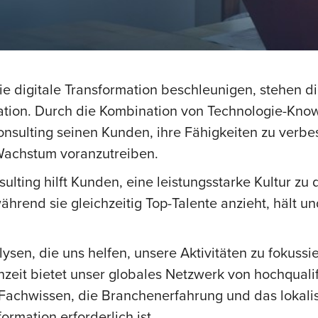
ie digitale Transformation beschleunigen, stehen d
mation. Durch die Kombination von Technologie-Kn
Consulting seinen Kunden, ihre Fähigkeiten zu verb
Wachstum voranzutreiben.
lting hilft Kunden, eine leistungsstarke Kultur zu 
end sie gleichzeitig Top-Talente anzieht, hält un
sen, die uns helfen, unsere Aktivitäten zu fokussi
zeit bietet unser globales Netzwerk von hochquali
 Fachwissen, die Branchenerfahrung und das lokalis
rmation erforderlich ist.