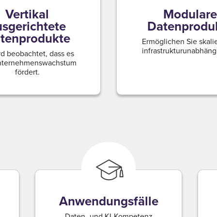
Vertikal
Modulare
usgerichtete
Datenprodu
tenprodukte
Ermöglichen Sie skali
infrastrukturunabhäng
rd beobachtet, dass es
nternehmenswachstum
fördert.
Anwendungsfälle
Daten- und KI-Kompetenz