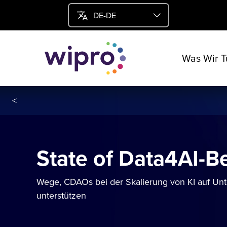
DE-DE
Was Wir T
<
State of Data4AI-B
Wege, CDAOs bei der Skalierung von KI auf U
unterstützen