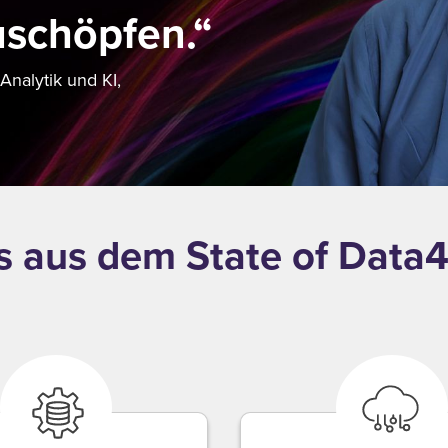
uschöpfen.“
nalytik und KI,
s aus dem State of Data